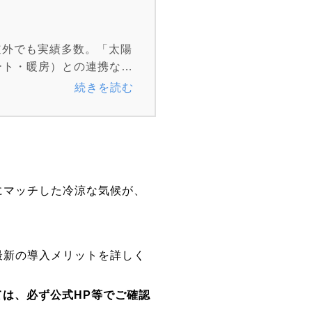
道外でも実績多数。「太陽
ート・暖房）との連携な
ータルでサポートします。
続きを読む
社
様より全国で初めて感
績・対談は
監修者紹介ペー
にマッチした冷涼な気候が、
最新の導入メリットを詳しく
ては、必ず公式HP等でご確認