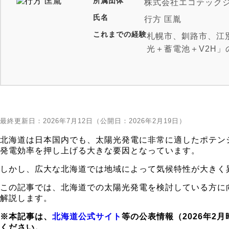
所属団体
株式会社エコテック
氏名
行方 匡胤
これまでの経験
札幌市、釧路市、江
光＋蓄電池＋V2H
ど、複雑な施工を得
2025年1月家庭用
謝状を受
ジ
をご覧ください。
最終更新日：
2026年7月12日
（公開日：2026年2月19日）
北海道は日本国内でも、太陽光発電に非常に適したポテン
発電効率を押し上げる大きな要因となっています。
しかし、広大な北海道では地域によって気候特性が大きく
この記事では、北海道での太陽光発電を検討している方に
解説します。
※本記事は、
北海道公式サイト
等の公表情報（2026年
ください。