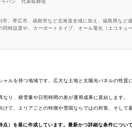
ジャパン 代表取締役
別市、帯広市、函館市など北海道全域に加え、福島県など
」の同時設置や、カーポートタイプ、オール電化（エコキュ
意としています。補助金活用からアフターフォローまでト
蓄電池の累計販売台数No.1のトップメーカー
ニチコン株式会
領 当サイトのコラムを監修する行方匡胤の詳しいプロフィール・実
シャルを持つ地域です。広大な土地と太陽光パネルの性質
異なり、積雪量や日照時間の差が運用成果に直結します。
向けて、エリアごとの特徴や雪国ならではの対策、そして
2月時点）を基に作成しています。最新かつ詳細な条件につい