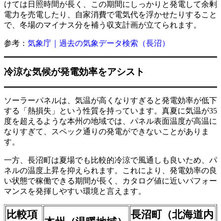
けては日照時間が長く、この期間にしっかりと発電して余剰
電力を売電したり、自家消費で電気代を浮かせたりすること
で、冬場のマイナス分を補う収支計画が立てられます。
参考：
気象庁｜過去の気象データ検索（長沼）
冷涼な気候が発電効率をアシスト
ソーラーパネルは、気温が高くなりすぎると発電効率が低下
する「熱損失」という性質を持っています。真夏に気温が35
度を超えるような本州の地域では、パネル表面温度が高温に
なりすぎて、スペック通りの発電ができないことがありま
す。
一方、長沼町は夏場でも比較的冷涼で風通しも良いため、パ
ネルの温度上昇を抑えられます。これにより、発電効率の良
い状態で稼働できる期間が長く、カタログ値に近いパフォー
マンスを発揮しやすい環境と言えます。
比較項
長沼町（北海道内