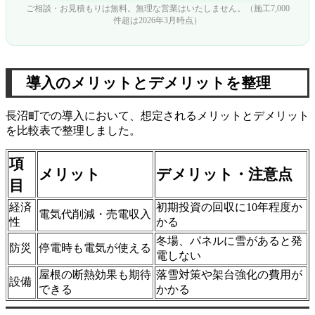
ご相談・お見積もりは無料。無理な営業はいたしません。（施工7,000
件超は2026年3月時点）
導入のメリットとデメリットを整理
長沼町での導入において、想定されるメリットとデメリット
を比較表で整理しました。
項
メリット
デメリット・注意点
目
経済
初期投資の回収に10年程度か
電気代削減・売電収入
性
かる
冬場、パネルに雪があると発
防災
停電時も電気が使える
電しない
屋根の断熱効果も期待
落雪対策や架台強化の費用が
設備
できる
かかる