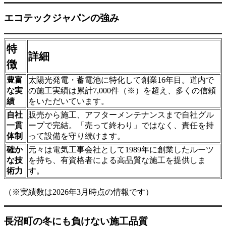
エコテックジャパンの強み
特
詳細
徴
豊富
太陽光発電・蓄電池に特化して創業16年目。道内で
な実
の施工実績は累計7,000件（※）を超え、多くの信頼
績
をいただいています。
自社
販売から施工、アフターメンテナンスまで自社グル
一貫
ープで完結。「売って終わり」ではなく、責任を持
体制
って設備を守り続けます。
確か
元々は電気工事会社として1989年に創業したルーツ
な技
を持ち、有資格者による高品質な施工を提供しま
術力
す。
（※実績数は2026年3月時点の情報です）
長沼町の冬にも負けない施工品質