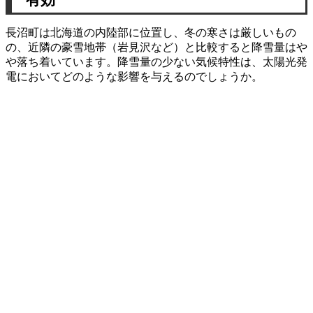
6-1.
Q：長沼町は農村地域ですが、住宅に太陽光発電を
設置するメリットはありますか？
長沼町は北海道の内陸部に位置し、冬の寒さは厳しいもの
の、近隣の豪雪地帯（岩見沢など）と比較すると降雪量はや
6-2.
Q：長沼町で利用できる太陽光発電の補助金はあり
や落ち着いています。降雪量の少ない気候特性は、太陽光発
ますか？
電においてどのような影響を与えるのでしょうか。
6-3.
Q：長沼町の冬の積雪で発電ができなくなる期間は
どのくらいですか？
7.
まとめ