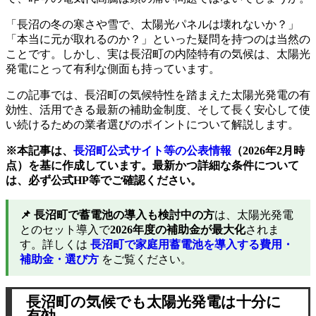
2-2.
国・北海道の補助金制度
「長沼の冬の寒さや雪で、太陽光パネルは壊れないか？」
「本当に元が取れるのか？」といった疑問を持つのは当然の
3.
導入のメリットとデメリットを整理
ことです。しかし、実は長沼町の内陸特有の気候は、太陽光
3-1.
電気代削減と売電収入（FIT制度）
発電にとって有利な側面も持っています。
3-2.
災害時の安心感（ブラックアウト対策）
この記事では、長沼町の気候特性を踏まえた太陽光発電の有
効性、活用できる最新の補助金制度、そして長く安心して使
3-3.
積雪対策とコスト増
い続けるための業者選びのポイントについて解説します。
4.
失敗しないための施工業者選び
※本記事は、
長沼町公式サイト等の公表情報
（2026年2月時
4-1.
「雪」と「風」を考慮した設計力
点）を基に作成しています。最新かつ詳細な条件について
は、必ず公式HP等でご確認ください。
4-2.
消費者トラブルを避けるための地域密着性
5.
長沼町での太陽光発電なら「株式会社エコテックジ
📌 長沼町で蓄電池の導入も検討中の方
は、太陽光発電
ャパン」へ
とのセット導入で
2026年度の補助金が最大化
されま
す。詳しくは
長沼町で家庭用蓄電池を導入する費用・
5-1.
エコテックジャパンの強み
補助金・選び方
をご覧ください。
5-2.
長沼町の冬にも負けない施工品質
6.
長沼町の太陽光発電でよくある質問
長沼町の気候でも太陽光発電は十分に
有効