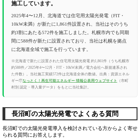
施工しています。
2025年4〜12月、北海道では住宅用太陽光発電（FIT・
10kW未満）が新たに1,861件設置され、当社はそのうち
約3割にあたる572件を施工しました。札幌市内でも同期
間に588件が新たに設置されており、当社は札幌を拠点
に北海道全域で施工を行っています。
※北海道で新たに設置された住宅用太陽光発電 約1,861件（うち札幌市
約588件／2025年4〜12月・FIT・10kW未満／電力会社へ新規連系され
た件数）。当社施工実績572件は北海道全体の数値。出典：資源エネル
ギー庁
なっとく！再生可能エネルギー 情報公表用ウェブサイト
（市町
村別 認定・導入量データ）をもとに当社集計。
長沼町の太陽光発電でよくある質問
長沼町での太陽光発電導入を検討されている方からよく寄せ
られる質問にお答えします。