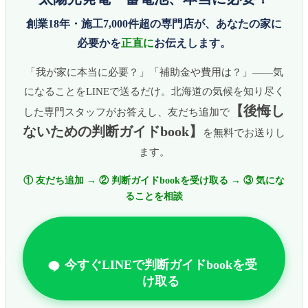
創業18年・施工7,000件超の専門店が、あなたの家に
必要かを
正直に
お伝えします。
「我が家に本当に必要？」「補助金や費用は？」——気
になることをLINEで送るだけ。北海道の気候を知り尽く
【後悔し
した専門スタッフがお答えし、友だち追加で
ないための判断ガイドbook】
を無料でお送りし
ます。
① 友だち追加 → ② 判断ガイドbookを受け取る → ③ 気にな
ることを相談
今すぐLINEで判断ガイドbookを受
け取る