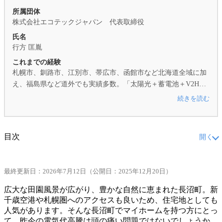
所属団体
株式会社エコテックジャパン 代表取締役
氏名
行方 匡胤
これまでの経験
札幌市、釧路市、江別市、帯広市、函館市など北海道全域に加
え、福島県など道外でも実績多数。「太陽光＋蓄電池＋V2H」
の同時設置や、カーポートタイプ、オール電化（エコキュー
続きを読む
ト・暖房）との連携など、複雑な施工を得意としています。補
助金活用からアフターフォローまでトータルでサポートしま
す。 2025年1月家庭用蓄電池の累計販売台数No.1のトップメー
目次
開く
カー
ニチコン株式会社
様より全国で初めて感謝状を受領 当サイ
トのコラムを監修する行方匡胤の詳しいプロフィール・実績・
1.
長沼町の気候でも太陽光発電は十分に有効
対談は
監修者紹介ページ
をご覧ください。
1-1.
年間を通じた日照時間の確保
最終更新日：
2026年7月12日
（公開日：2025年12月20日）
1-2.
冷涼な気候が発電効率をアシスト
広大な田園風景が広がり、豊かな自然に恵まれた長沼町。新
千歳空港や札幌圏へのアクセスも良いため、住宅地としても
2.
長沼町で活用できる補助金・支援制度
人気があります。そんな長沼町でマイホームを持つ方にとっ
2-1.
長沼町独自の支援制度
て、昨今の電気代高騰は頭の痛い問題ではないでしょうか。