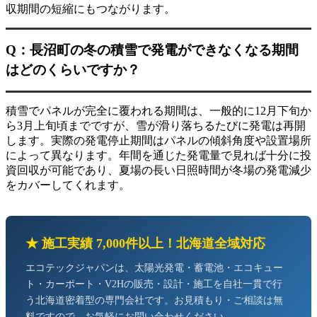
収期間の短縮にもつながります。
Q：長沼町の冬の積雪で発電ができなくなる期間
はどのくらいですか？
積雪でパネルが完全に覆われる期間は、一般的に12月下旬か
ら3月上旬頃までですが、雪が滑り落ちるたびに発電は再開
します。実際の発電停止期間はパネルの傾斜角度や設置場所
によって異なります。年間を通じた発電量で見れば十分に投
資回収が可能であり、夏場の長い日照時間が冬場の発電減少
をカバーしてくれます。
★ 施工実績 7,000件以上！北海道全域対応
エコテックジャパンは、太陽光発電・蓄電池・エコキュー
ト・カーポート・V2Hの販売・設計・施工を自社一貫で行
う北海道密着型の専門会社です。お見積もり・ご相談は無
料ですので、お気軽にお問い合わせください。