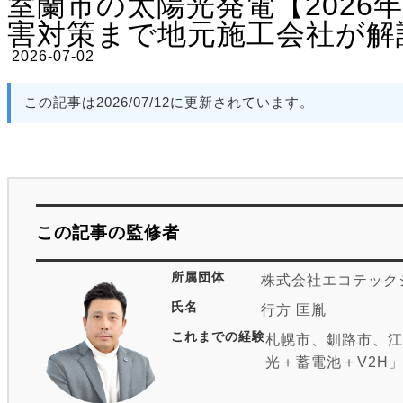
室蘭市の太陽光発電【202
害対策まで地元施工会社が解
2026-07-02
この記事は2026/07/12に更新されています。
この記事の監修者
所属団体
株式会社エコテック
氏名
行方 匡胤
これまでの経験
札幌市、釧路市、江
光＋蓄電池＋V2H
ど、複雑な施工を得