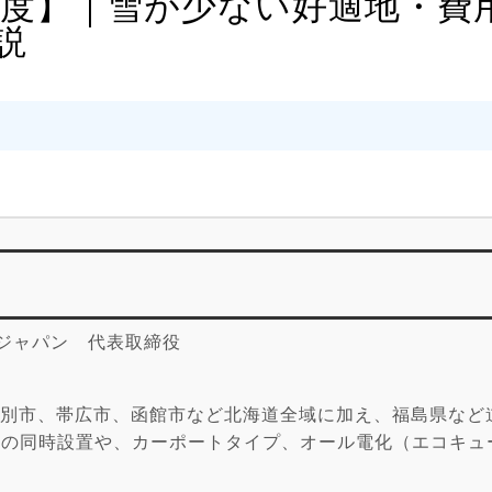
6年度】｜雪が少ない好適地・費
説
ジャパン 代表取締役
別市、帯広市、函館市など北海道全域に加え、福島県など
」の同時設置や、カーポートタイプ、オール電化（エコキュ
意としています。補助金活用からアフターフォローまでト