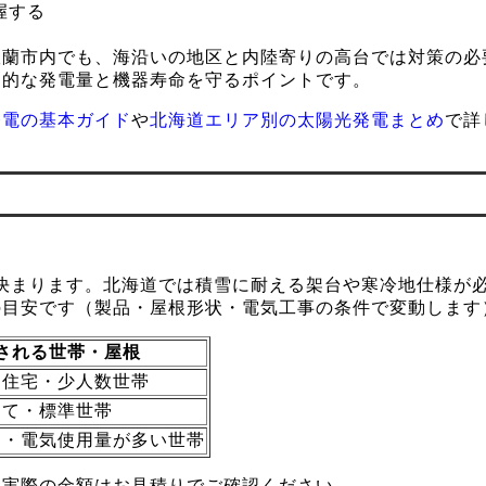
握する
室蘭市内でも、海沿いの地区と内陸寄りの高台では対策の必
期的な発電量と機器寿命を守るポイントです。
発電の基本ガイド
や
北海道エリア別の太陽光発電まとめ
で詳
決まります。北海道では積雪に耐える架台や寒冷地仕様が
の目安です（製品・屋根形状・電気工事の条件で変動します
される世帯・屋根
な住宅・少人数世帯
建て・標準世帯
め・電気使用量が多い世帯
。実際の金額はお見積りでご確認ください。