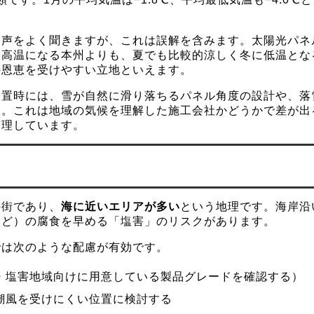
う声をよく聞きますが、これは誤解を含みます。太陽光パネ
に高温になる本州よりも、夏でも比較的涼しく冬に低温とな
の恩恵を受けやすい立地といえます。
設置時には、雪が自然に滑り落ちるパネル角度の設計や、落
す。これは地域の気候を理解した施工会社かどうかで差が出
整理しています。
の街であり、
海に近いエリアが多い
という地理です。海岸沿
など）の腐食を早める「塩害」のリスクがあります。
では次のような配慮が有効です。
・塩害地域向けに用意している製品グレードを確認する）
潮風を受けにくい位置に検討する