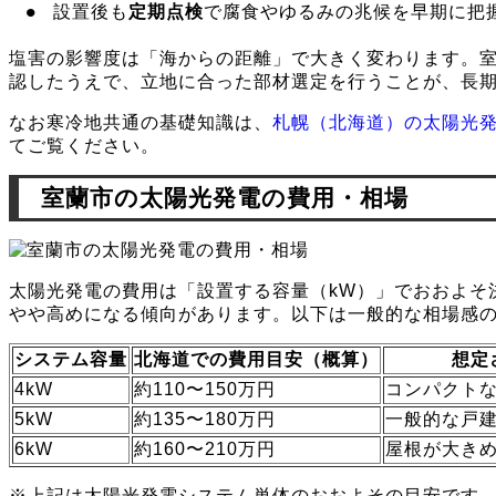
設置後も
定期点検
で腐食やゆるみの兆候を早期に把
塩害の影響度は「海からの距離」で大きく変わります。
認したうえで、立地に合った部材選定を行うことが、長
なお寒冷地共通の基礎知識は、
札幌（北海道）の太陽光
てご覧ください。
室蘭市の太陽光発電の費用・相場
太陽光発電の費用は「設置する容量（kW）」でおおよそ
やや高めになる傾向があります。以下は一般的な相場感
システム容量
北海道での費用目安（概算）
想定
4kW
約110〜150万円
コンパクト
5kW
約135〜180万円
一般的な戸
6kW
約160〜210万円
屋根が大き
※上記は太陽光発電システム単体のおおよその目安です