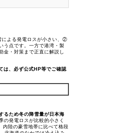
社
様より全国で初めて感
績・対談は
監修者紹介ペー
雪による発電ロスが小さい、②
いう点です。一方で港湾・製
助金・対策まで正直に解説し
ては、必ず公式HP等でご確認
するため冬の降雪量が日本海
季の発電ロスが比較的小さく
と、内陸の豪雪地帯に比べて格段
℃と、北海道のなかでは冷え込み