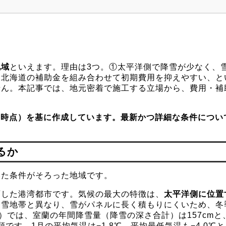
蓄電池の累計販売台数No.1のトップメーカー
ニチコン株式会
領 当サイトのコラムを監修する行方匡胤の詳しいプロフィール・実
地域
といえます。理由は3つ。①太平洋側で降雪が少なく、
・北海道の補助金を組み合わせて初期費用を抑えやすい、と
せん。本記事では、地元密着で施工する立場から、費用・補
7月時点）を基に作成しています。最新かつ詳細な条件につい
るか
いた条件がそろった地域です。
面した港湾都市です。気候の最大の特徴は、
太平洋側に位置
豪雪地帯と異なり、雪がパネルに長く積もりにくいため、冬
測所）では、室蘭の年間降雪量（降雪の深さ合計）は157cm
類です。1月の平均気温は−1.8℃、平均最低気温も−4.0