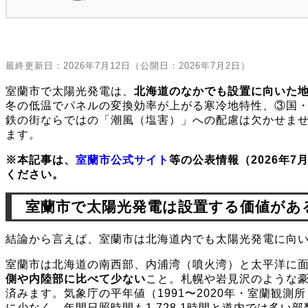
2025年1月家庭用
謝状を受
ジ
をご覧ください。
最終更新日：
2026年7月12日
（公開日：2026年7月2日）
室蘭市で太陽光発電は、
北海道のなかでも設置に向いた
冬の低温でパネルの変換効率が上がる寒冷地特性、③国
鉄の街ならではの「潮風（塩害）」への配慮は欠かせま
ます。
※本記事は、
室蘭市公式サイト
等の公表情報（2026年
ください。
室蘭市で太陽光発電は設置する価値があ
結論から言えば、室蘭市は北海道内でも太陽光発電に向
室蘭市は北海道の南西部、内浦湾（噴火湾）と太平洋に
側や内陸部に比べて少ない
こと。札幌や岩見沢のような
済みます。気象庁の平年値（1991〜2020年・室蘭観
に少なく、年間日照時間も1,728.1時間と道内では多い部