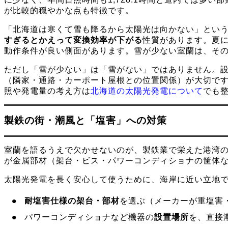
が比較的穏やかな点も特徴です。
「北海道は寒くて雪も降るから太陽光は向かない」とい
すぎるとかえって変換効率が下がる
性質があります。夏
動作条件が良い側面があります。雪が少ない室蘭は、そ
ただし「雪が少ない」は「雪がない」ではありません。
（隣家・通路・カーポート屋根との位置関係）が大切で
照や発電量の考え方は
北海道の太陽光発電について
でも
製鉄の街・潮風と「塩害」への対策
室蘭を語るうえで欠かせないのが、製鉄業で栄えた港湾
が金属部材（架台・ビス・パワーコンディショナの筐体
太陽光発電を長く安心して使うために、海岸に近い立地
耐塩害仕様の架台・部材
を選ぶ（メーカーが重塩害
パワーコンディショナなど機器の
設置場所
を、直接