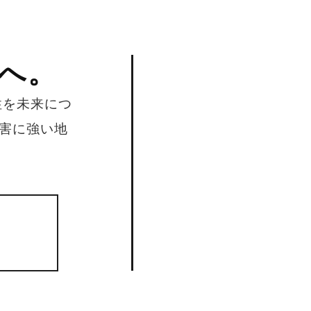
へ。
性を未来につ
害に強い地