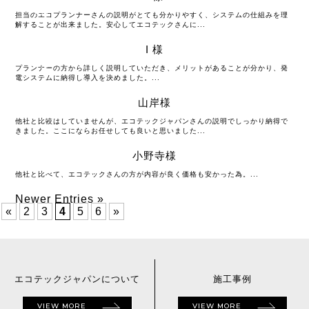
09月
担当のエコプランナーさんの説明がとても分かりやすく、システムの仕組みを理
解することが出来ました。安心してエコテックさんに...
I 様
2018
09月
プランナーの方から詳しく説明していただき、メリットがあることが分かり、発
電システムに納得し導入を決めました。...
山岸様
2018
09月
他社と比較はしていませんが、エコテックジャパンさんの説明でしっかり納得で
きました。ここにならお任せしても良いと思いました...
小野寺様
2018
09月
他社と比べて、エコテックさんの方が内容が良く価格も安かった為。...
Newer Entries »
«
2
3
4
5
6
»
エコテックジャパン
について
施工事例
VIEW MORE
VIEW MORE