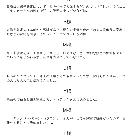
09月
最初は太陽光発電について、話を伺って勉強するだけのつもりでした。でもエコ
プランナーさんの熱心で詳しい説明に少しずつ心が動...
S様
2018
09月
太陽光発電には以前から興味があり、現在の電気料金がそのまま設備代に変わる
だけとの説明を聞き、そのシミュレーションにも納得...
M様
2018
09月
施工実績があり、工事がしっかりしていそうなこと。過剰なほどの低価格でやっ
ているにもかかわらず、それを売りにしていないこと...
U様
2018
09月
担当のエコプランナーさんの人柄がとても良かったです。説明も良く分かり、こ
の人なら大丈夫と信頼できました。...
Y様
2018
09月
製品の信頼性と施工実績から、エコテックさんに決めました。...
M様
2018
09月
エコテックジャパンのエコプランナーさんが、とても誠実で親身だったので、お
任せすることに決めました。...
T様
2018