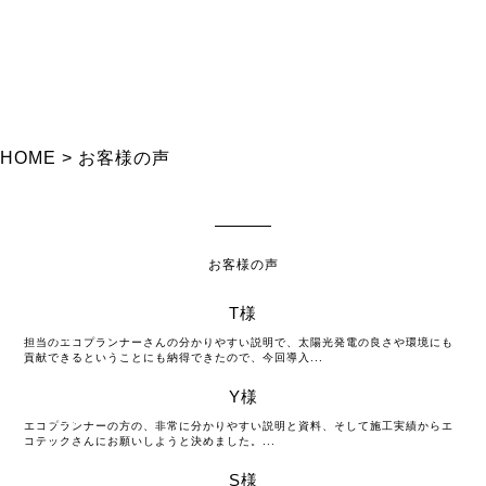
HOME
>
お客様の声
お客様の声
T様
2018
09月
担当のエコプランナーさんの分かりやすい説明で、太陽光発電の良さや環境にも
貢献できるということにも納得できたので、今回導入...
Y様
2018
09月
エコプランナーの方の、非常に分かりやすい説明と資料、そして施工実績からエ
コテックさんにお願いしようと決めました。...
S様
2018