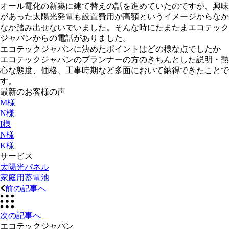
オール電化の新築に建て替えの話を進めていたのですが、興味
があった太陽光発電も設置費用が高額というイメージからなか
なか踏み出せないでいました。そんな時にたまたまエコテック
ジャパンからの電話がありました。
エコテックジャパンに決めたポイントはどの様な点でしたか
エコテックジャパンのプランナーの方のきちんとした説明・熱
心な態度、価格、工事時期など多面において納得できたことで
す。
最新のお客様の声
M様
N様
I様
N様
K様
サービス
太陽光パネル
家庭用蓄電池
前の記事へ
次の記事へ
エコテックジャパン