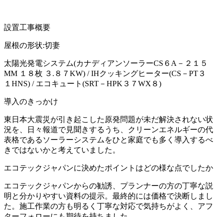
設置工事概要
屋根の形状:切妻
太陽光発電システム(カナディアンソーラーCS６A－２１５
MM １８枚 ３.８７KW) / IHクッキングヒーター(CS－PT３
１HNS) / エコキュート(SRT－HPK３７WX８)
導入のきっかけ
東日本大震災が引き起こした原発問題が未だ解決されない状
況を、日々報道で見聞きするうち、クリーンエネルギーの代
表格であるソーラーシステムをひと家庭でも多く導入するべ
きではないかと考えていました。
エコテックジャパンに決めたポイントはどの様な点でしたか
エコテックジャパンからの勧誘、プランナーの方の丁寧な説
明と分かりやすい資料の提示。最終的には価格で決断しまし
た。施工作業の方も明るく丁寧な対応で気持ちがよく、アフ
ターフォローにも期待を持ちました。