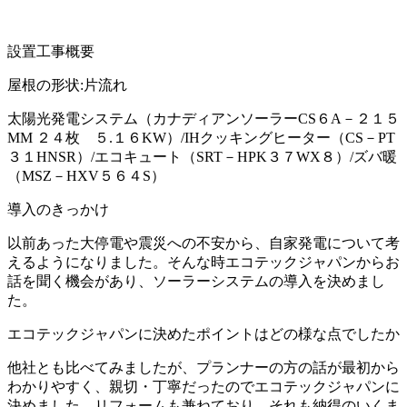
設置工事概要
屋根の形状:片流れ
太陽光発電システム（カナディアンソーラーCS６A－２１５
MM ２４枚 ５.１６KW）/IHクッキングヒーター（CS－PT
３１HNSR）/エコキュート（SRT－HPK３７WX８）/ズバ暖
（MSZ－HXV５６４S）
導入のきっかけ
以前あった大停電や震災への不安から、自家発電について考
えるようになりました。そんな時エコテックジャパンからお
話を聞く機会があり、ソーラーシステムの導入を決めまし
た。
エコテックジャパンに決めたポイントはどの様な点でしたか
他社とも比べてみましたが、プランナーの方の話が最初から
わかりやすく、親切・丁寧だったのでエコテックジャパンに
決めました。リフォームも兼ねており、それも納得のいくま