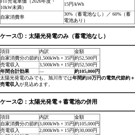
FIT売電単価（2026年度・
15円/kWh
10kW未満）
30%（蓄電池なし）／ 60%（蓄
自家消費率
電池あり）
ケース①：太陽光発電のみ（蓄電池なし）
項目
内訳
金額
自家消費分の節約
1,500kWh × 35円
約52,500円
売電収入
3,500kWh × 15円
約52,500円
年間合計効果
—
約105,000円
太陽光発電のみでも、旭川市では
年間約10万円の電気代節約＋
売電収入
が見込めます。
ケース②：太陽光発電＋蓄電池の併用
項目
内訳
金額
自家消費分の節約
3,000kWh × 35円
約105,000円
売電収入
2,000kWh × 15円
約30,000円