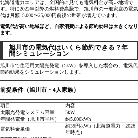
北海道電力エリアは、全国的に見ても電気料金が高い地域で
す。特に2022年以降の燃料費高騰で、旭川市の一般家庭の電気
代は月額15,000〜25,000円前後の世帯が増えています。
電気代が高い地域ほど、自家消費による節約効果は大きくなり
ます
。
旭川市の電気代はいくら節約できる？年
間シミュレーション
旭川市で住宅用太陽光発電（5kW）を導入した場合の、電気代
節約効果をシミュレーションします。
前提条件（旭川市・4人家族）
項目
内容
太陽光発電システム容量
5kW
年間発電量（旭川市平均）
約5,000kWh
約35円/kWh（北海道電力・2026
電気料金単価
年時点）