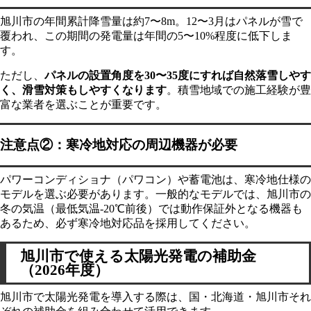
旭川市の年間累計降雪量は約7〜8m。12〜3月はパネルが雪で
覆われ、この期間の発電量は年間の5〜10%程度に低下しま
す。
ただし、
パネルの設置角度を30〜35度にすれば自然落雪しやす
く、滑雪対策もしやすくなります
。積雪地域での施工経験が豊
富な業者を選ぶことが重要です。
注意点②：寒冷地対応の周辺機器が必要
パワーコンディショナ（パワコン）や蓄電池は、寒冷地仕様の
モデルを選ぶ必要があります。一般的なモデルでは、旭川市の
冬の気温（最低気温-20℃前後）では動作保証外となる機器も
あるため、必ず寒冷地対応品を採用してください。
旭川市で使える太陽光発電の補助金
（2026年度）
旭川市で太陽光発電を導入する際は、国・北海道・旭川市それ