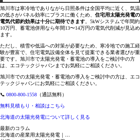
旭川市は寒冷地でありながら日照条件は全国平均に近く、気温
の低さがパネル効率にプラスに働くため、
住宅用太陽光発電の
電気代節約効果は十分に期待できます
。5kWシステムで年間約
10万円、蓄電池併用なら年間13〜14万円の電気代削減が見込め
ます。
ただし、積雪や低温への対策が必要なため、寒冷地での施工経
験が豊富で、住宅電気設備全体を見て提案できる業者選びが重
要です。旭川市で太陽光発電・蓄電池の導入をご検討中の方
は、エコテックジャパンまでお気軽にご相談ください。
旭川市での太陽光発電・蓄電池の導入をご検討中の方は、エコ
テックジャパンにお気軽にご相談ください。
📞
0800-800-1558
（通話無料）
無料見積もり・相談はこちら
北海道の太陽光発電について詳しく見る
最新のコラム
北海道の産業用太陽光発電｜…