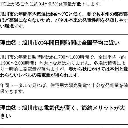
1℃上がるごとに約0.4〜0.5%発電量が低下します。
旭川市の年間平均気温は約6〜7℃と低く、夏でも本州の都市部
ほど高温にならないため、パネル本来の発電性能を発揮しやす
い環境
です。
理由②：旭川市の年間日照時間は全国平均に近い
旭川市の年間日照時間は約1,700〜1,800時間で、全国平均（約
1,900〜2,000時間）と大きな差はありません。冬場は積雪によ
り一時的に発電量が落ちますが、
春から秋にかけては本州と変
わらないレベルの発電量が得られます
。
年間トータルで見れば、住宅用太陽光発電で十分な発電量を確
保できます。
理由③：旭川市は電気代が高く、節約メリットが大
きい