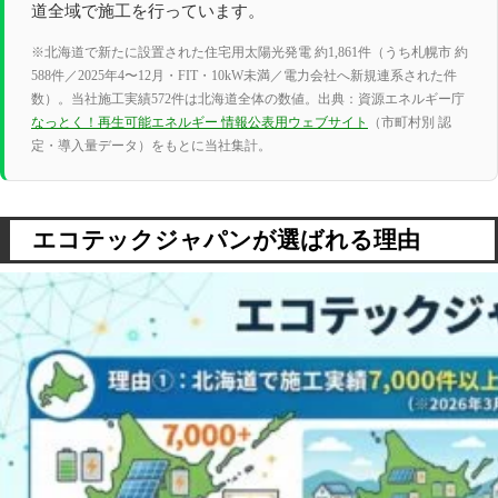
道全域で施工を行っています。
※北海道で新たに設置された住宅用太陽光発電 約1,861件（うち札幌市 約
588件／2025年4〜12月・FIT・10kW未満／電力会社へ新規連系された件
数）。当社施工実績572件は北海道全体の数値。出典：資源エネルギー庁
なっとく！再生可能エネルギー 情報公表用ウェブサイト
（市町村別 認
定・導入量データ）をもとに当社集計。
エコテックジャパンが選ばれる理由