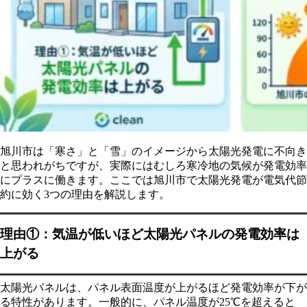
6-4.
Q. 停電時にも太陽光発電の電気は使えますか？
7.
エコテックジャパンが選ばれる理由
7-1.
理由①：北海道で施工実績7,000件以上（※2026年3月
時点）
7-2.
理由②：「本設の電気工事会社」だから家全体を見て
施工できる
7-3.
理由③：正規の電気工事会社として登録・加入済み
旭川市は「寒さ」と「雪」のイメージから太陽光発電に不向き
7-4.
理由④：補助金申請サポートつき
と思われがちですが、実際にはむしろ寒冷地の気候が発電効率
にプラスに働きます。ここでは旭川市で太陽光発電が電気代節
8.
まとめ：旭川市の太陽光発電は電気代節約に十分な効
約に効く3つの理由を解説します。
果がある
理由①：気温が低いほど太陽光パネルの発電効率は
上がる
太陽光パネルは、パネル表面温度が上がるほど発電効率が下が
る特性があります。一般的に、パネル温度が25℃を超えると