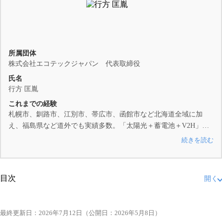
所属団体
株式会社エコテックジャパン 代表取締役
氏名
行方 匡胤
これまでの経験
札幌市、釧路市、江別市、帯広市、函館市など北海道全域に加
え、福島県など道外でも実績多数。「太陽光＋蓄電池＋V2H」の
同時設置や、カーポートタイプ、オール電化（エコキュート・暖
続きを読む
房）との連携など、複雑な施工を得意としています。補助金活用
からアフターフォローまでトータルでサポートします。 2025年1
月家庭用蓄電池の累計販売台数No.1のトップメーカー
ニチコン株
目次
開く
式会社
様より全国で初めて感謝状を受領 当サイトのコラムを監修
する行方匡胤の詳しいプロフィール・実績・対談は
監修者紹介ペ
1.
旭川市で太陽光発電が電気代節約に効果的な3つの理
ージ
をご覧ください。
由
最終更新日：
2026年7月12日
（公開日：2026年5月8日）