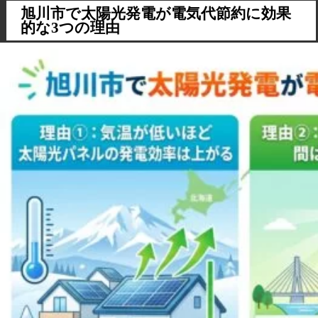
旭川市で太陽光発電が電気代節約に効果
3-3.
注意点②：寒冷地対応の周辺機器が必要
的な3つの理由
4.
旭川市で使える太陽光発電の補助金（2026年度）
4-1.
国の補助金（住宅省エネ2026キャンペーン）
4-2.
北海道・旭川市の補助金
5.
旭川市エリアの施工事例：電気代がこう変わった
5-1.
施工事例：旭川市のO様邸（4人家族・築15年）
6.
よくある質問
6-1.
Q. 旭川市で太陽光発電を導入すると、電気代は何年
で元が取れますか？
6-2.
Q. 雪で発電量が落ちても、年間トータルで電気代節
約になりますか？
6-3.
Q. 旭川市でオール電化住宅に太陽光発電を導入する
効果は？