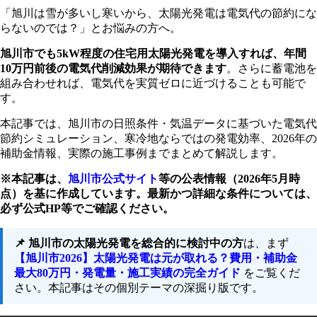
1-1.
理由①：気温が低いほど太陽光パネルの発電効率は上
「旭川は雪が多いし寒いから、太陽光発電は電気代の節約にな
らないのでは？」とお悩みの方へ。
がる
旭川市でも5kW程度の住宅用太陽光発電を導入すれば、年間
1-2.
理由②：旭川市の年間日照時間は全国平均に近い
10万円前後の電気代削減効果が期待できます
。さらに蓄電池を
1-3.
理由③：旭川市は電気代が高く、節約メリットが大き
組み合わせれば、電気代を実質ゼロに近づけることも可能で
す。
い
本記事では、旭川市の日照条件・気温データに基づいた電気代
2.
旭川市の電気代はいくら節約できる？年間シミュレー
節約シミュレーション、寒冷地ならではの発電効率、2026年の
ション
補助金情報、実際の施工事例までまとめて解説します。
2-1.
前提条件（旭川市・4人家族）
※本記事は、
旭川市公式サイト
等の公表情報（2026年5月時
点）を基に作成しています。最新かつ詳細な条件については、
2-2.
ケース①：太陽光発電のみ（蓄電池なし）
必ず公式HP等でご確認ください。
2-3.
ケース②：太陽光発電＋蓄電池の併用
3.
旭川市ならではのメリットと注意点
📌 旭川市の太陽光発電を総合的に検討中の方
は、まず
【旭川市2026】太陽光発電は元が取れる？費用・補助金
3-1.
メリット：冬の暖房費（灯油代・電気代）の削減に直
最大80万円・発電量・施工実績の完全ガイド
をご覧くだ
結
さい。本記事はその個別テーマの深掘り版です。
3-2.
注意点①：冬季の積雪による発電量ダウン