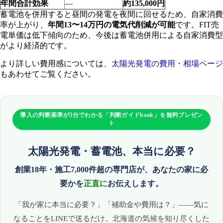
年間合計効果
—
約135,000円
蓄電池を併用すると昼間の発電を夜間に回せるため、自家消費
率が上がり、
年間13〜14万円の電気代削減が可能
です。FIT売
電単価は低下傾向のため、今後は蓄電池併用による自家消費型
がより経済的です。
より詳しい費用感については、
太陽光発電の費用・相場ページ
もあわせてご覧ください。
導入の判断基準が3分でわかる「判断ガイドbook」を無料プレゼン
ト
太陽光発電・蓄電池、本当に必要？
創業18年・施工7,000件超の専門店が、あなたの家に必
要かを
正直に
お伝えします。
「我が家に本当に必要？」「補助金や費用は？」——気に
なることをLINEで送るだけ。北海道の気候を知り尽くした